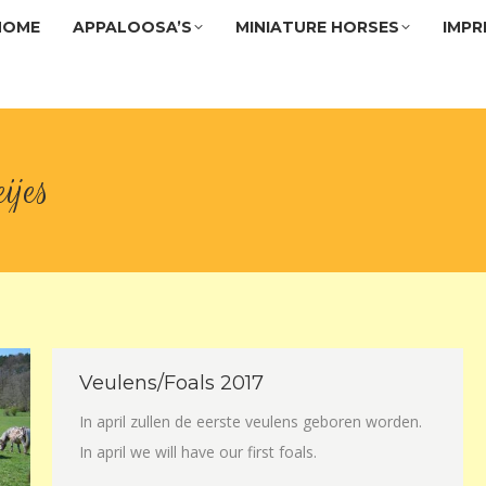
HOME
APPALOOSA’S
MINIATURE HORSES
IMPR
HOME
APPALOOSA’S
MINIATURE HORSES
IMPR
ijes
Veulens/Foals 2017
In april zullen de eerste veulens geboren worden.
In april we will have our first foals.