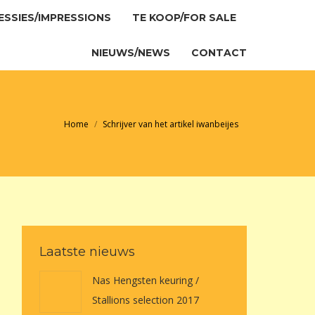
ESSIES/IMPRESSIONS
TE KOOP/FOR SALE
ESSIES/IMPRESSIONS
TE KOOP/FOR SALE
NIEUWS/NEWS
CONTACT
NIEUWS/NEWS
CONTACT
Je bent hier:
Home
Schrijver van het artikel iwanbeijes
Laatste nieuws
Nas Hengsten keuring /
Stallions selection 2017