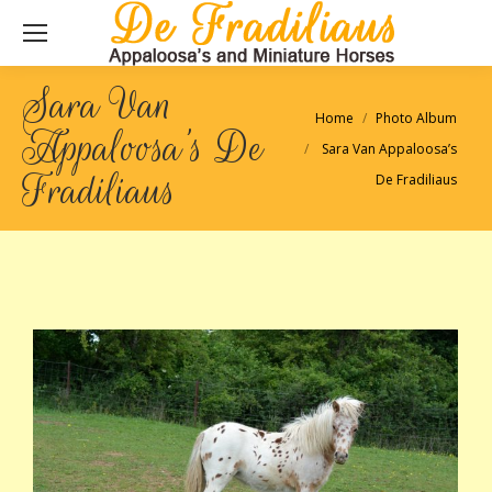
Sara Van
Je bent hier:
Home
Photo Album
Appaloosa’s De
Sara Van Appaloosa’s
Fradiliaus
De Fradiliaus