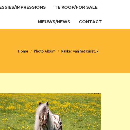
ESSIES/IMPRESSIONS
TE KOOP/FOR SALE
ESSIES/IMPRESSIONS
TE KOOP/FOR SALE
NIEUWS/NEWS
CONTACT
NIEUWS/NEWS
CONTACT
Je bent hier:
Home
Photo Album
Rakker van het Kuilstuk