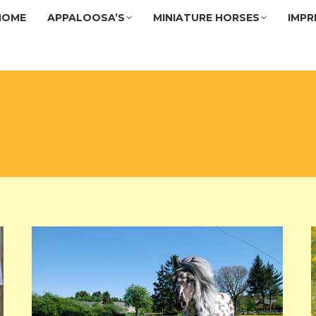
HOME
APPALOOSA’S
MINIATURE HORSES
IMPR
HOME
APPALOOSA’S
MINIATURE HORSES
IMPR