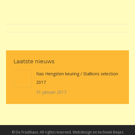
Album
navigation
Laatste nieuws
Nas Hengsten keuring / Stallions selection
2017
31 januari 2017
© De Fradiliaus. All rights reserved. Webdesign en techniek
Beijes