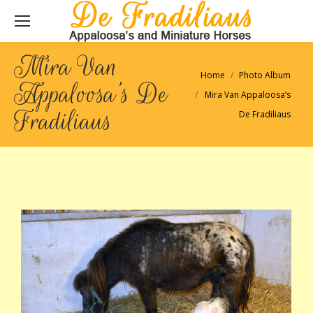
Mira Van
Je bent hier:
Home
Photo Album
Appaloosa’s De
Mira Van Appaloosa’s
Fradiliaus
De Fradiliaus