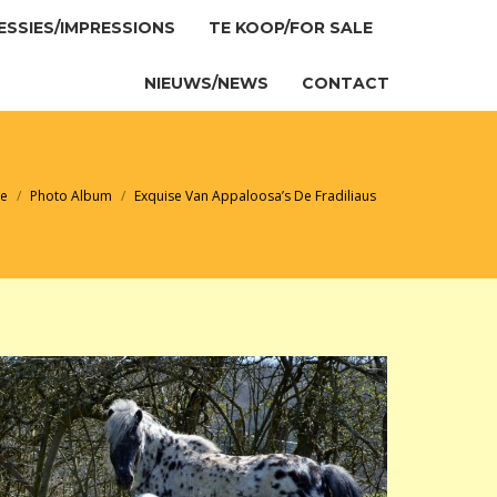
ESSIES/IMPRESSIONS
TE KOOP/FOR SALE
ESSIES/IMPRESSIONS
TE KOOP/FOR SALE
NIEUWS/NEWS
CONTACT
NIEUWS/NEWS
CONTACT
t hier:
e
Photo Album
Exquise Van Appaloosa’s De Fradiliaus