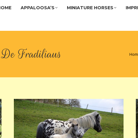
HOME
APPALOOSA’S
MINIATURE HORSES
IMPR
HOME
APPALOOSA’S
MINIATURE HORSES
IMPR
 De Fradiliaus
Je ben
Hom