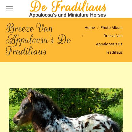
Breeze Van
Je bent hier:
Home
Photo Album
Appaloosa’s De
Breeze Van
Appaloosa’s De
Fradiliaus
Fradiliaus